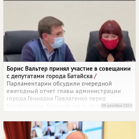
Борис Вальтер принял участие в совещании
с депутатами города Батайска
/
Парламентарии обсудили очередной
ежегодный отчет главы администрации
города Геннадия Павлятенко перед
батайчанами: большая часть вопросов,
09 декабря 2020
поступивших от жителей и депутатов
осталась без ответа со стороны
градоначальника.