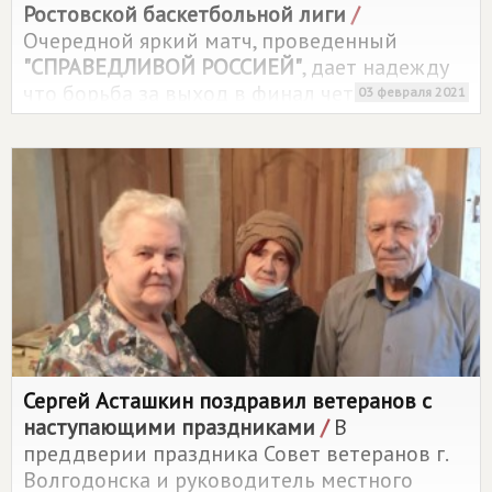
Ростовской баскетбольной лиги
/
Очередной яркий матч, проведенный
"СПРАВЕДЛИВОЙ РОССИЕЙ"
, дает надежду
что борьба за выход в финал четырех будет
03 февраля 2021
жаркой.
Сергей Асташкин поздравил ветеранов с
наступающими праздниками
/
В
преддверии праздника Совет ветеранов г.
Волгодонска и руководитель местного