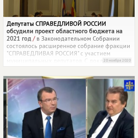
Депутаты
СПРАВЕДЛИВОЙ РОССИИ
обсудили проект областного бюджета на
2021 год
/
в Законодательном Собрании
состоялось расширенное собрание фракции
"СПРАВЕДЛИВАЯ РОССИЯ" с участием
муниципальных депутатов. С докладом по
20 ноября 2020
основному вопросу выступила заместитель
Губернатора – министр финансов Лилия
Федотова.