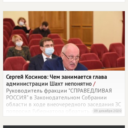
Криворожского поселения получили
подарки от руководителя фракции
"СПРАВЕДЛИВАЯ РОССИЯ" в
Законодательном Собрании области.
Сергей Косинов: Чем занимается глава
администрации Шахт непонятно
/
Руководитель фракции "СПРАВЕДЛИВАЯ
РОССИЯ" в Законодательном Собрании
области в ходе внеочередного заседания ЗС
попросил Губернатора обратить внимание
09 декабря 2020
на неэффективную работу администрации
города Шахты.