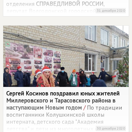
отделения
СПРАВЕДЛИВОЙ РОССИИ
,
депутат Волгодонской городской Думы
31 декабря 2020
Сергей Асташкин провели акцию "Новый
год в дом каждого ветерана".
Сергей Косинов поздравил юных жителей
Миллеровского и Тарасовского района в
наступающим Новым годом
/
По традиции
воспитанники Колушкинской школы
интерната, детского сада "Академия
детства" и дети из многодетных семей
30 декабря 2020