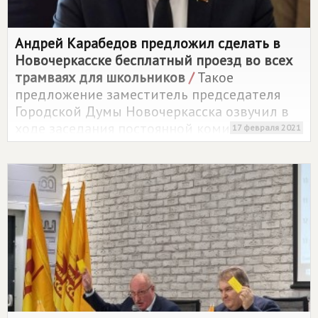
Андрей Карабедов предложил сделать в
Новочеркасске бесплатный проезд во всех
трамваях для школьников
/
Такое
предложение заместитель председателя
Городской Думы Новочеркасска озвучил в
ходе заседания постоянной комиссии по
17 февраля 2021
социальной политике, труду и защите прав
граждан.