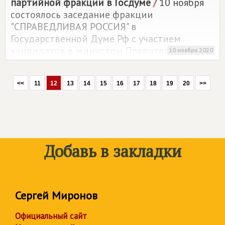
партийной фракции в Госдуме
/
10 ноября
состоялось заседание фракции
"СПРАВЕДЛИВАЯ РОССИЯ" в
Государственной Думе Рф с участием
кандидатов в министры Правительства РФ,
10 ноября 2020
которое провел первый заместитель
председателя Комитета ГД по
<<
11
12
13
14
15
16
17
18
19
20
>>
государственному строительству и
законодательству, первый заместитель
руководителя фракции Михаил Емельянов.
Добавь в закладки
Сергей Миронов
Официальный сайт