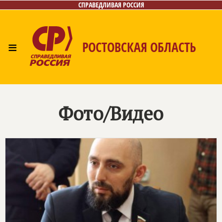
СПРАВЕДЛИВАЯ РОССИЯ
≡
РОСТОВСКАЯ ОБЛАСТЬ
Главная
Новости
Лица
Фото/Видео
Газета
Контакты
Фото/Видео