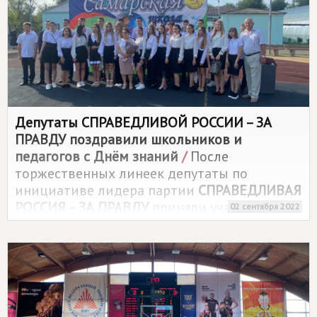
Депутаты
СПРАВЕДЛИВОЙ РОССИИ – ЗА
ПРАВДУ
поздравили школьников и
педагогов с Днём знаний
/
После
торжественных линеек депутаты по
инициативе лидера партии
СПРАВЕДЛИВАЯ
РОССИЯ – ЗА ПРАВДУ
приняли участие в
02 сентября 2022
"классных часах" и уроках мужества.