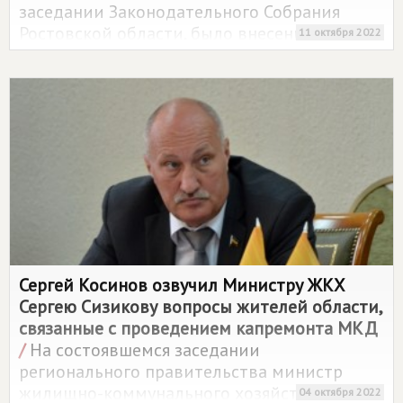
заседании Законодательного Собрания
Ростовской области, было внесение
11 октября 2022
изменений в региональный бюджет на
текущий год и плановый период 2023 и
2024 годов.
Сергей Косинов озвучил Министру ЖКХ
Сергею Сизикову вопросы жителей области,
связанные с проведением капремонта МКД
/
На состоявшемся заседании
регионального правительства министр
жилищно-коммунального хозяйства
04 октября 2022