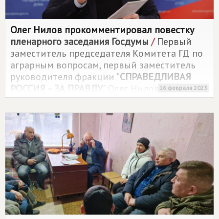
Олег Нилов прокомментировал повестку
пленарного заседания Госдумы
/
Первый
заместитель председателя Комитета ГД по
аграрным вопросам, первый заместитель
руководителя фракции "
СПРАВЕДЛИВАЯ
РОССИЯ – ЗА ПРАВДУ
" Олег Нилов
16 февраля 2023
прокомментировал повестку пленарного
заседания Госдумы 16 февраля.