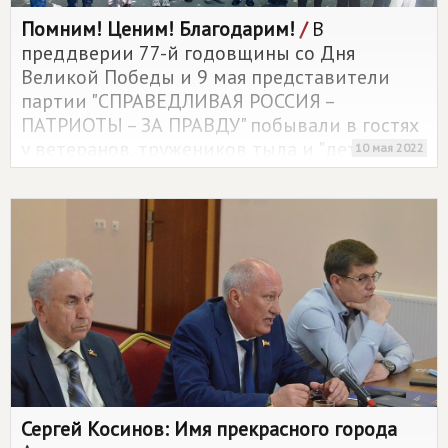
Помним! Ценим! Благодарим!
/
В
преддверии 77-й годовщины со Дня
Великой Победы и 9 мая представители
партии "СПРАВЕДЛИВАЯ РОССИЯ –
ПАТРИОТЫ – ЗА ПРАВДУ" побывали в гостях
у ветеранов, тружеников тыла и "детей
10 мая 2022
войны", а также в различных населенных
пунктах Ростовской области возложили
цветы к Вечному огню и почтили минутой
молчания память павших в Великой
Отечественной войне.
Сергей Косинов: Имя прекрасного города