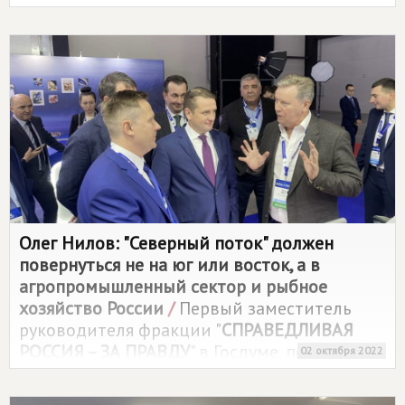
доложил об итогах реализации
Краткосрочного плана капитального
ремонта общего имущества в
многоквартирных домах на территории
Ростовской области.
Олег Нилов: "Северный поток" должен
повернуться не на юг или восток, а в
агропромышленный сектор и рыбное
хозяйство России
/
Первый заместитель
руководителя фракции "
СПРАВЕДЛИВАЯ
РОССИЯ – ЗА ПРАВДУ
" в Госдуме, первый
02 октября 2022
заместитель председателя Комитета ГД по
аграрным вопросам Олег Нилов посетил в