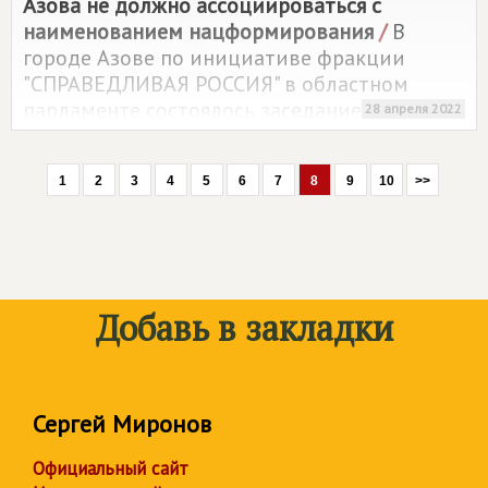
Азова не должно ассоциироваться с
наименованием нацформирования
/
В
городе Азове по инициативе фракции
"СПРАВЕДЛИВАЯ РОССИЯ" в областном
парламенте состоялось заседание круглого
28 апреля 2022
стола на тему "Гордость России – город
Азов".
1
2
3
4
5
6
7
8
9
10
>>
Добавь в закладки
Сергей Миронов
Официальный сайт