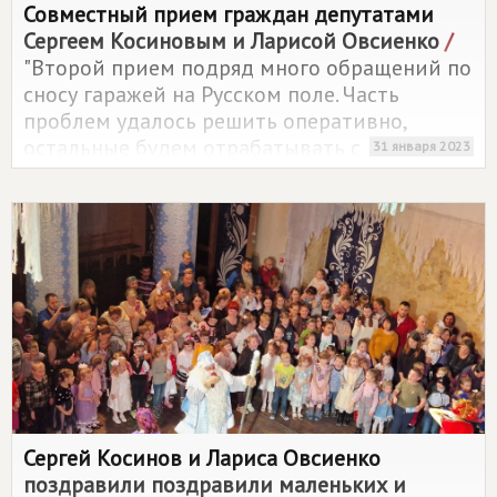
Совместный прием граждан депутатами
Сергеем Косиновым и Ларисой Овсиенко
/
"Второй прием подряд много обращений по
сносу гаражей на Русском поле. Часть
проблем удалось решить оперативно,
остальные будем отрабатывать с
31 января 2023
соответствующими службами, –
прокомментировал итоги встречи с
таганрожцами Сергей Косинов.
Сергей Косинов и Лариса Овсиенко
поздравили поздравили маленьких и