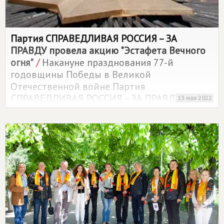
Партия
СПРАВЕДЛИВАЯ РОССИЯ – ЗА
ПРАВДУ
провела акцию "Эстафета Вечного
огня"
/
Накануне празднования 77-й
годовщины Победы в Великой
Отечественной войне Партия
СПРАВЕДЛИВАЯ РОССИЯ – ЗА ПРАВДУ
13 мая 2022
запустила эстафету Вечного огня. Старт
акции дал 6 мая у стен Кремля в
Александровском саду Председатель
партии, руководитель партийной фракции
в Госдуме Сергей Миронов.