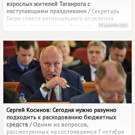
взрослых жителей Таганрога с
наступающими праздниками
/
Секретарь
Бюро совета регионального отделения
партии, руководитель фракции
28 декабря 2022
"СПРАВЕДЛИВАЯ РОССИЯ" в ЗС РО Сергей
Косинов и депутат Городской Думы
Таганрога, председатель местной
парторганизации Лариса Овсиенко в
прошедшие выходные поздравили
маленьких и взрослых жителей города с
наступающими праздниками
Сергей Косинов: Сегодня нужно разумно
подходить к расходованию бюджетных
средств
/
Одним из вопросов,
рассмотренных на состоявшемся 7 октября