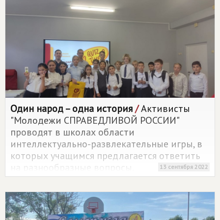
Санкт-Петербурге V Международный
рыбопромышленный форум, в рамках
которого провел встречу с рядом
руководителей рыбопромысловых и
рыбоперерабатывающих предприятий и
руководителями отрасли.
Один народ – одна история
/
Активисты
"Молодежи СПРАВЕДЛИВОЙ РОССИИ"
проводят в школах области
интеллектуально-развлекательные игры, в
которых учащимся предлагается ответить
на разнообразные вопросы.
13 сентября 2022