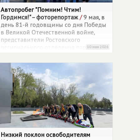
Автопробег "Помним! Чтим!
Гордимся!" – фоторепортаж
/
9 мая, в
день 81-й годовщины со дня Победы
в Великой Отечественной войне,
представители Ростовского
регионального отделения партии и
10 мая 2026
"Молодежи
СПРАВЕДЛИВОЙ РОССИИ
"
провели межмуниципальный
автопробег "ПОМНИМ! ЧТИМ!
ГОРДИМСЯ!". Партийцы почтили
память защитников Донской земли и
возложили цветы к памятникам в
городах Ростов-на-Дону, Азов, Аксай,
Батайск, Новочеркасск и хуторе
Ленинаван.
Низкий поклон освободителям