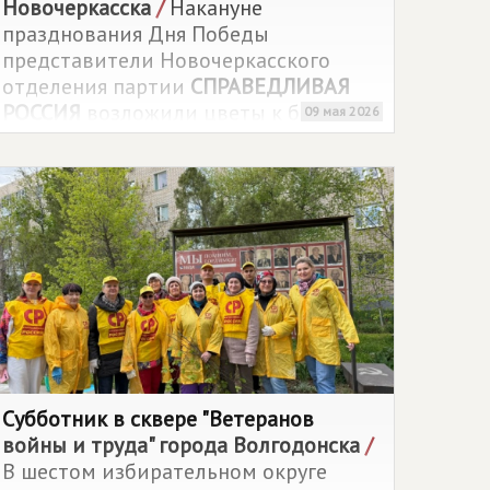
Новочеркасска
/
Накануне
празднования Дня Победы
представители Новочеркасского
отделения партии
СПРАВЕДЛИВАЯ
РОССИЯ
возложили цветы к братской
09 мая 2026
могиле и одиночным захоронениям
войнов, погибших в годы Великой
Отечественной войны.
Субботник в сквере "Ветеранов
войны и труда" города Волгодонска
/
В шестом избирательном округе