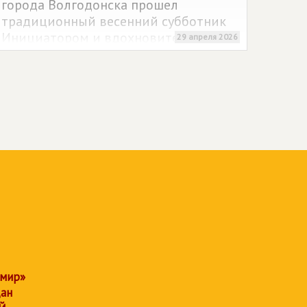
города Волгодонска прошел
традиционный весенний субботник
Инициатором и вдохновителем
29 апреля 2026
акции выступил депутат
Волгодонской городской Думы,
руководитель местного отделения
партии
СПРАВЕДЛИВАЯ РОССИЯ
Сергей Апанович.
 мир»
дан