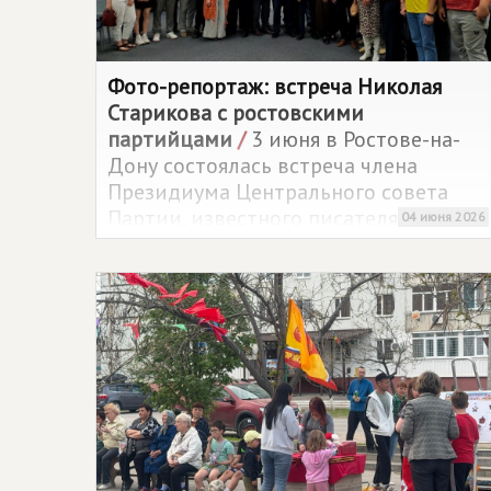
Фото-репортаж: встреча Николая
Старикова с ростовскими
партийцами
/
3 июня в Ростове-на-
Дону состоялась встреча члена
Президиума Центрального совета
Партии, известного писателя и
04 июня 2026
публициста Николая Старикова с
активом регионального отделения
партии.