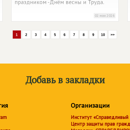
праздником -Днём весны и Труда.
02 мая 2026
1
2
3
4
5
6
7
8
9
10
>>
Добавь в закладки
тия
Организации
ram
Институт «Справедливый
Центр защиты прав граж