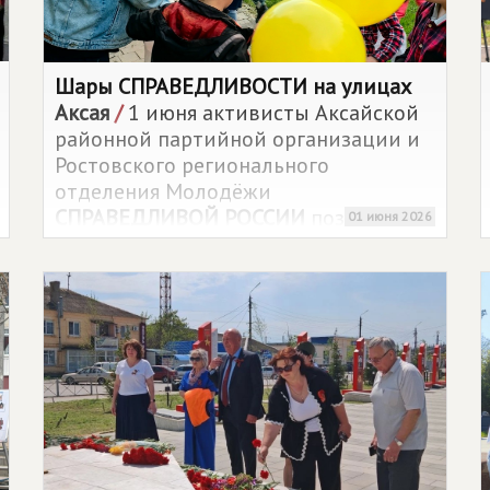
Шары СПРАВЕДЛИВОСТИ на улицах
Аксая
/
1 июня активисты Аксайской
районной партийной организации и
Ростовского регионального
отделения Молодёжи
СПРАВЕДЛИВОЙ РОССИИ
поздравили
01 июня 2026
юных жителей и их родителей с
Международным днём защиты детей