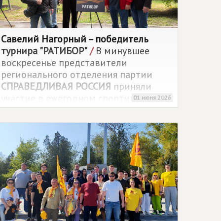
Савелий Нагорный – победитель
турнира "РАТИБОР"
/
В минувшее
воскресенье представители
регионального отделения партии
СПРАВЕДЛИВАЯ РОССИЯ
приняли
участие в ежегодном спортивном
01 июня 2026
турнире памяти русских
добровольцев – "Ратибора" (Василия
Фофанова) и "Наума" (Валерия),
погибших в зоне проведения
специальной военной операции.