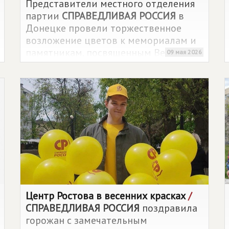
Представители местного отделения
партии
СПРАВЕДЛИВАЯ РОССИЯ
в
Донецке провели торжественное
возложение цветов к мемориалам и
памятникам, посвященным Великой
09 мая 2026
Отечественной войне, в разных
районах города.
Центр Ростова в весенних красках
/
СПРАВЕДЛИВАЯ РОССИЯ
поздравила
горожан с замечательным