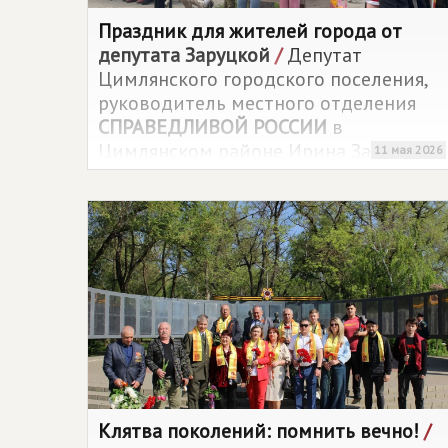
Праздник для жителей города от
депутата Заруцкой
/
Депутат
Цимлянского городского поселения,
руководитель местного отделения
СПРАВЕДЛИВОЙ РОССИИ
в
Цимлянском районе Ирина Заруцкая
11 мая 2026
организовала для жителей и гостей
города праздничное мероприятие,
посвящённое Дню Победы.
Клятва поколений: помнить вечно!
/