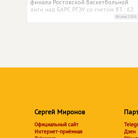
финала Ростовской баскетбольной
лиги над БАРС РГЭУ со счетом 83 : 62.
04 мая 2026
Сергей Миронов
Пар
Официальный сайт
Teleg
Интернет-приёмная
Дзен