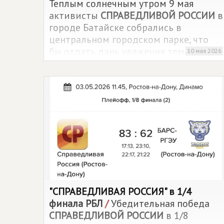
Теплым солнечным утром 9 мая
активисты
СПРАВЕДЛИВОЙ РОССИИ
в
городе Батайске собрались в
центральном городском парке, что
бы отдать дань уважения тем, кто
10 мая 2026
защищал город от фашистов в годы
Великой Отечественной войны.
"
СПРАВЕДЛИВАЯ РОССИЯ
" в 1/4
финала РБЛ
/
Убедительная победа
СПРАВЕДЛИВОЙ РОССИИ
в 1/8