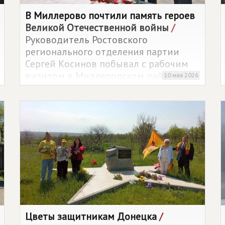
В Миллерово почтили память героев
Великой Отечественной войны
/
Руководитель Ростовского
регионального отделения партии
Сергей Косинов побывал с рабочим
визитом в Миллеровском районе.
10 мая 2026
Цветы защитникам Донецка
/