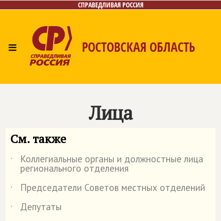
СПРАВЕДЛИВАЯ РОССИЯ
≡
РОСТОВСКАЯ ОБЛАСТЬ
Главная
Новости
Лица
Фото/Видео
Газета
Контакты
Лица
См. также
Коллегиальные органы и должностные лица
˙
регионального отделения
Председатели Советов местных отделений
˙
Депутаты
˙