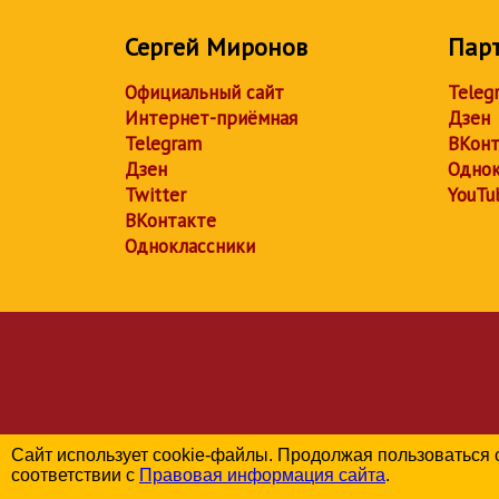
Сергей Миронов
Пар
Официальный сайт
Teleg
Интернет-приёмная
Дзен
Telegram
ВКонт
Дзен
Однок
Twitter
YouTu
ВКонтакте
Одноклассники
Сайт использует cookie-файлы. Продолжая пользоваться 
соответствии с
Правовая информация сайта
.