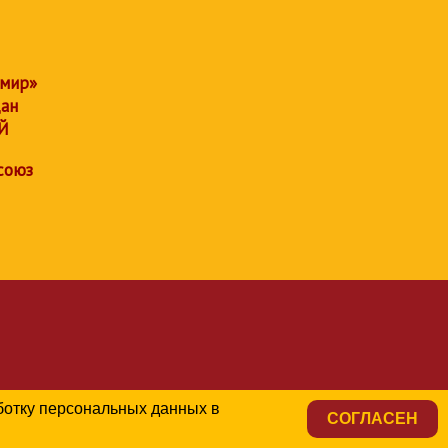
 мир»
дан
Й
союз
аботку персональных данных в
СОГЛАСЕН