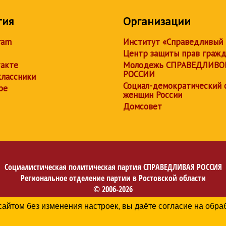
тия
Организации
ram
Институт «Справедливый
Центр защиты прав граж
акте
Молодежь СПРАВЕДЛИВО
РОССИИ
лассники
Социал-демократический 
be
женщин России
Домсовет
Социалистическая политическая партия
СПРАВЕДЛИВАЯ РОССИЯ
Региональное отделение партии в Ростовской области
© 2006-2026
Политика в отношении обработки персональных данных
сайтом без изменения настроек, вы даёте согласие на обр