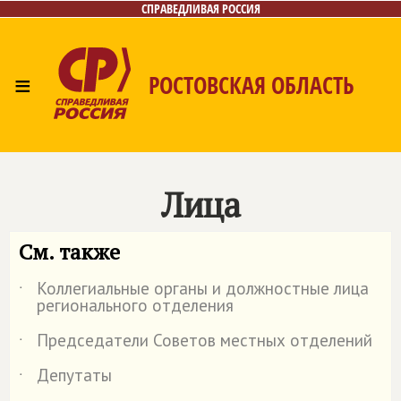
СПРАВЕДЛИВАЯ РОССИЯ
≡
РОСТОВСКАЯ ОБЛАСТЬ
Главная
Новости
Лица
Фото/Видео
Газета
Контакты
Лица
См. также
Коллегиальные органы и должностные лица
˙
регионального отделения
Председатели Советов местных отделений
˙
Депутаты
˙