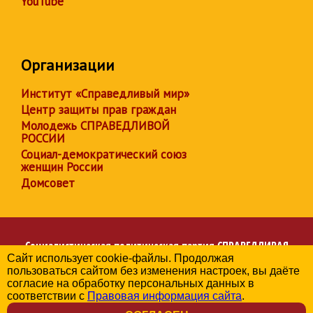
YouTube
Организации
Институт «Справедливый мир»
Центр защиты прав граждан
Молодежь СПРАВЕДЛИВОЙ
РОССИИ
Социал-демократический союз
женщин России
Домсовет
Социалистическая политическая партия
СПРАВЕДЛИВАЯ
Сайт использует cookie-файлы. Продолжая
РОССИЯ
пользоваться сайтом без изменения настроек, вы даёте
Региональное отделение партии в Ростовской области
согласие на обработку персональных данных в
© 2006-2026
соответствии с
Правовая информация сайта
.
Политика в отношении обработки персональных данных