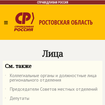
СПРАВЕДЛИВАЯ РОССИЯ
≡
РОСТОВСКАЯ ОБЛАСТЬ
Главная
Новости
Лица
Фото/Видео
Газета
Контакты
Лица
См. также
Коллегиальные органы и должностные лица
˙
регионального отделения
Председатели Советов местных отделений
˙
Депутаты
˙