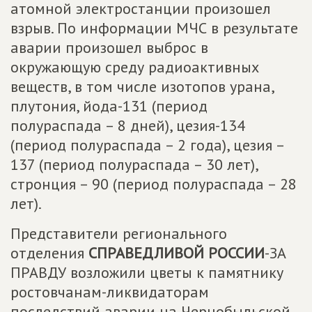
атомной электростанции произошел
взрыв. По информации МЧС в результате
аварии произошел выброс в
окружающую среду радиоактивных
веществ, в том числе изотопов урана,
плутония, йода-131 (период
полураспада – 8 дней), цезия-134
(период полураспада – 2 года), цезия –
137 (период полураспада – 30 лет),
стронция – 90 (период полураспада – 28
лет).
Представители регионального
отделения
СПРАВЕДЛИВОЙ РОССИИ
-ЗА
ПРАВДУ возложили цветы к памятнику
ростовчанам-ликвидаторам
последствий аварии на Чернобыльской