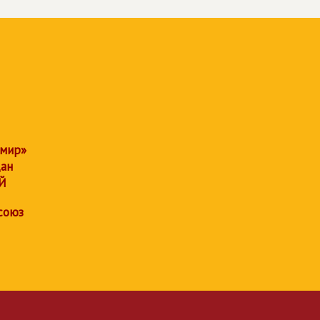
 мир»
дан
Й
союз