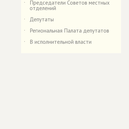
Председатели Советов местных
˙
отделений
Депутаты
˙
Региональная Палата депутатов
˙
В исполнительной власти
˙